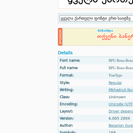
Details
Font name:
BPG Boxo-Box
Full name:
BPG Boxo-Box
Format:
TrueType
Style:
Regular
Writing:
Mkhedruli Nu
Class:
Unknown
Encoding:
Unicode (UTF
Layout:
Driver depen
Version:
6.005 2004
Author:
Besarion Gugu
Symbols:
168