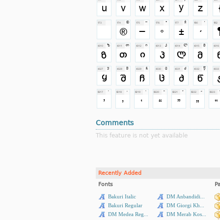
Comments
This feature is not yet available
Recently Added
Fonts
P
Bakuri Italic
DM Anbandidi...
Bakuri Regular
DM Giorgi Kh...
DM Medea Reg...
DM Merab Kos...