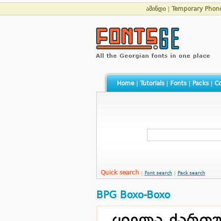
ამინდი
|
Temporary Phon
Home
|
Tutorials
|
Fonts
|
Packs
|
Co
Quick search
|
Font search
|
Pack search
BPG Boxo-Boxo