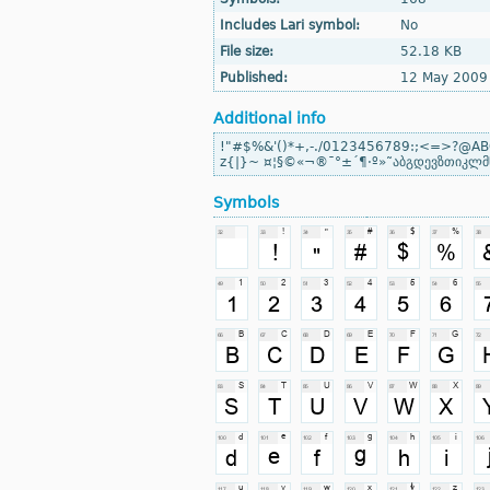
Includes Lari symbol:
No
File size:
52.18 KB
Published:
12 May 2009
Additional info
!"#$%&'()*+,-./0123456789:;<=>?@AB
z{|}~ ¤¦§©«¬­®¯°±´¶·º»˜აბგდევზთიკლმნ
Symbols