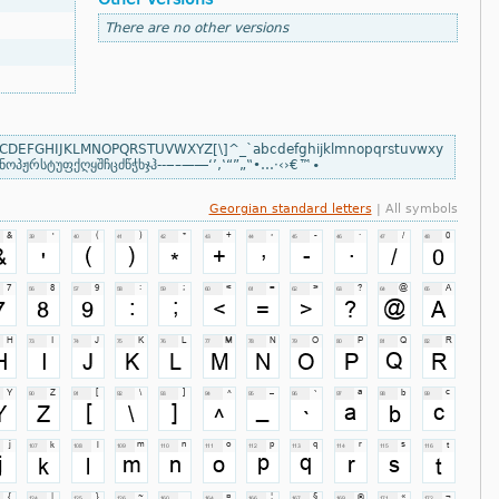
There are no other versions
CDEFGHIJKLMNOPQRSTUVWXYZ[\]^_`abcdefghijklmnopqrstuvwxy
ოპჟრსტუფქღყშჩცძწჭხჯჰ‐‑‒–—―‘’‚‛“”„‟•…‧‹›€™∙
Georgian standard letters
| All symbols