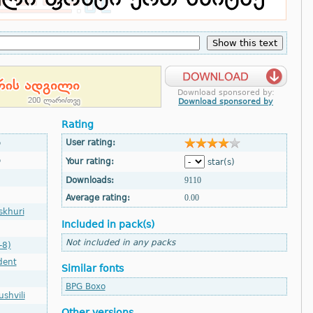
Download sponsored by:
Download sponsored by
Rating
o
User rating:
o
Your rating:
star(s)
Downloads:
9110
Average rating:
0.00
skhuri
Included in pack(s)
Not included in any packs
-8)
dent
Similar fonts
BPG Boxo
shvili
Other versions