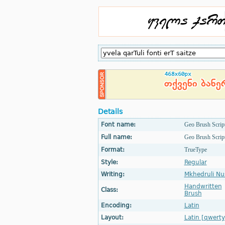
Details
Font name:
Geo Brush Scrip
Full name:
Geo Brush Scrip
Format:
TrueType
Style:
Regular
Writing:
Mkhedruli Nu
Handwritten
Class:
Brush
Encoding:
Latin
Layout:
Latin [qwerty