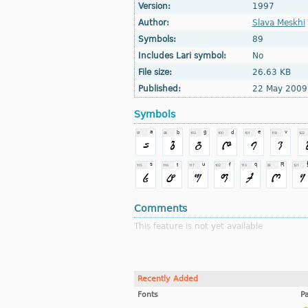
Version:
1997
Author:
Slava Meskhi
Symbols:
89
Includes Lari symbol:
No
File size:
26.63 KB
Published:
22 May 2009
Symbols
Comments
This feature is not yet available
Recently Added
Fonts
P