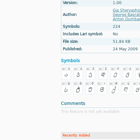
Version:
1.00
Gia Shervashi
Author:
George Bagrat
Anton Dumba
Symbols:
224
Includes Lari symbol:
No
File size:
51.84 KB
Published:
24 May 2009
Symbols
Comments
This feature is not yet available
Recently Added