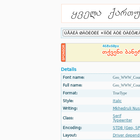
Details
Font name:
Geo_WWW_Cour
Full name:
Geo_WWW_Courier
Format:
TrueType
Style:
Italic
Writing:
Mkhedruli Nus
Serif
Class:
Typewriter
Encoding:
STD8 (Geo, SP
Layout:
Driver depend