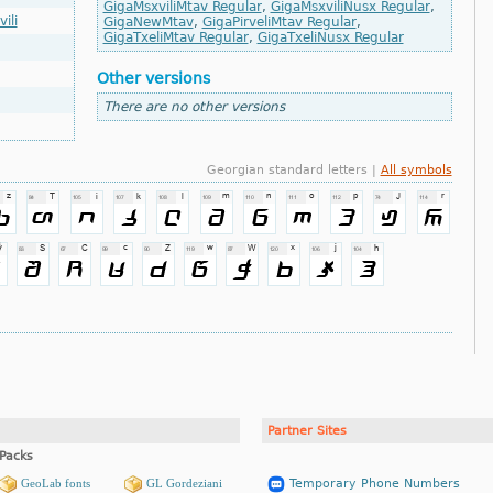
GigaMsxviliMtav Regular
,
GigaMsxviliNusx Regular
,
ili
GigaNewMtav
,
GigaPirveliMtav Regular
,
GigaTxeliMtav Regular
,
GigaTxeliNusx Regular
Other versions
There are no other versions
Georgian standard letters |
All symbols
Partner Sites
Packs
GeoLab fonts
GL Gordeziani
Temporary Phone Numbers