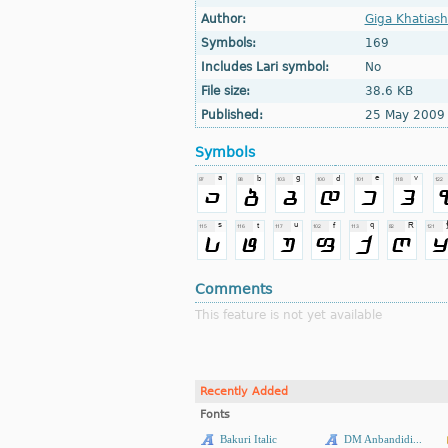
Author:
Giga Khatiashv
Symbols:
169
Includes Lari symbol:
No
File size:
38.6 KB
Published:
25 May 2009
Symbols
Comments
This feature is not yet available
Recently Added
Fonts
Bakuri Italic
DM Anbandidi...