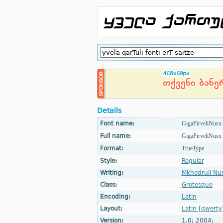
Details
Font name:
GigaPirveliNusx
Full name:
GigaPirveliNusx 
Format:
TrueType
Style:
Regular
Writing:
Mkhedruli Nu
Class:
Grotesque
Encoding:
Latin
Layout:
Latin [qwerty
Version:
1.0; 2004;