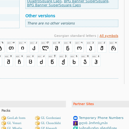
QuadroSquare Caps
,
BPG Banner SuperSquare
,
BPG Banner SuperSquare Caps
Other versions
There are no other versions
Georgian standard letters |
All symbols
Partner Sites
Packs
GeoLab fonts
GL Gordeziani
Temporary Phone Numbers
GL Venuri
GL Chonchkhi
დღის ჰოროსკოპი
GL Mkafio
GF Alaverdi
სამოგზაურო ინტერნეტი