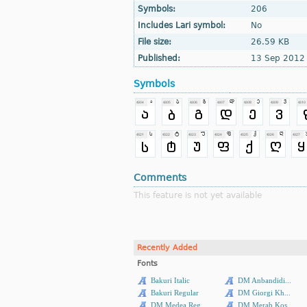
Symbols:
206
Includes Lari symbol:
No
File size:
26.59 KB
Published:
13 Sep 2012
Symbols
Comments
This feature is not yet available
Recently Added
Fonts
Bakuri Italic
DM Anbandidi...
Bakuri Regular
DM Giorgi Kh...
DM Medea Reg...
DM Merab Kos...