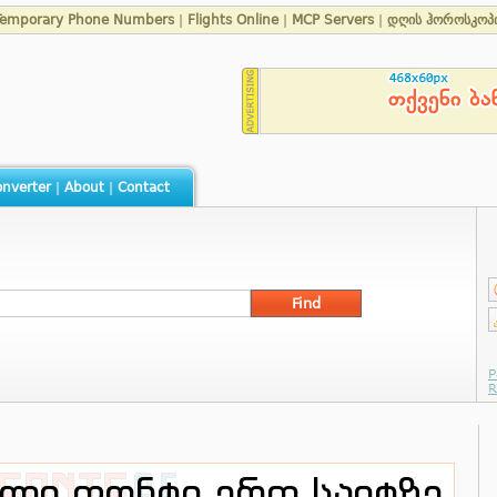
Temporary Phone Numbers
|
Flights Online
|
MCP Servers
|
დღის ჰოროსკოპ
nverter
|
About
|
Contact