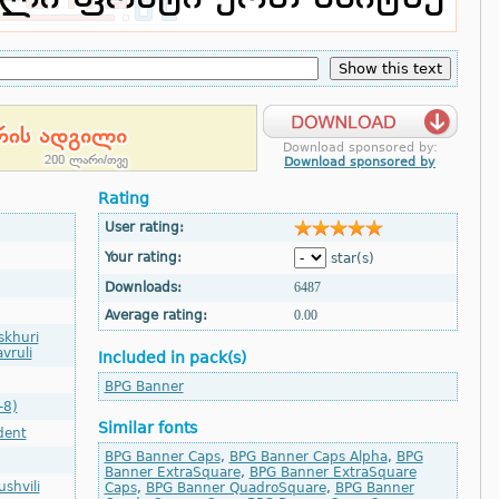
Download sponsored by:
Download sponsored by
Rating
User rating:
Your rating:
star(s)
Downloads:
6487
Average rating:
0.00
skhuri
vruli
Included in pack(s)
BPG Banner
-8)
Similar fonts
dent
BPG Banner Caps
,
BPG Banner Caps Alpha
,
BPG
Banner ExtraSquare
,
BPG Banner ExtraSquare
shvili
Caps
,
BPG Banner QuadroSquare
,
BPG Banner