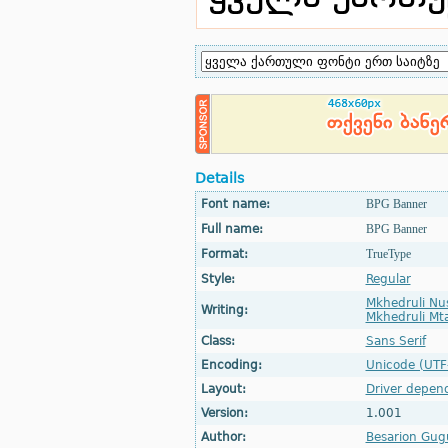
Details
Font name:
BPG Banner
Full name:
BPG Banner
Format:
TrueType
Style:
Regular
Mkhedruli Nu
Writing:
Mkhedruli Mta
Class:
Sans Serif
Encoding:
Unicode (UTF
Layout:
Driver depen
Version:
1.001
Author:
Besarion Gugu