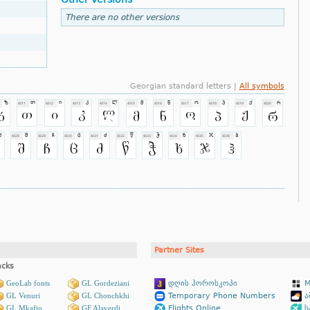
There are no other versions
Georgian standard letters |
All symbols
Partner Sites
acks
GeoLab fonts
GL Gordeziani
დღის ჰოროსკოპი
M
GL Venuri
GL Chonchkhi
Temporary Phone Numbers
ა
GL Mkafio
GF Alaverdi
Flights Online
ს