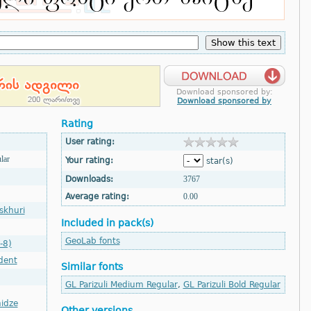
Download sponsored by:
Download sponsored by
Rating
User rating:
lar
Your rating:
star(s)
Downloads:
3767
Average rating:
0.00
skhuri
Included in pack(s)
GeoLab fonts
-8)
dent
Similar fonts
GL Parizuli Medium Regular
,
GL Parizuli Bold Regular
idze
Other versions