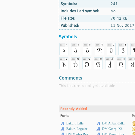
Symbols:
241
Includes Lari symbol:
No
File size:
70.42 KB
Published:
11 Nov 2017
Symbols
Comments
This feature is not yet available
Recently Added
Fonts
P
Bakuri Italic
DM Anbandidi...
Bakuri Regular
DM Giorgi Kh...
DM Medea Reg...
DM Merab Kos...