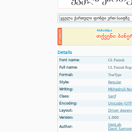
Details
Font name:
GL Parizuli
Full name:
GL Parizuli Regu
Format:
TrueType
Style:
Regular
Writing:
Mkhedruli Nu
Class:
Serif
Encoding:
Unicode (UTF
Layout:
Driver depen
Version:
1.000
GeoLab
Author:
Davit Samson