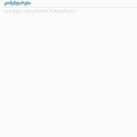
კომენტარები
ეს ფუნქცია ჯერ-ჯერობით მიუწვდომელია