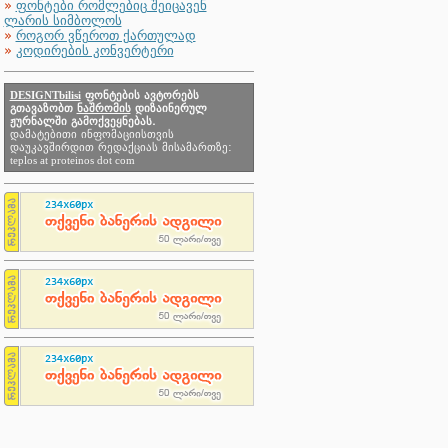
»
ფონტები რომლებიც შეიცავენ
ლარის სიმბოლოს
»
როგორ ვწეროთ ქართულად
»
კოდირების კონვერტერი
DESIGNTbilisi
ფონტების ავტორებს
გთავაზობთ
ნაშრომის
დიზაინერულ
ჟურნალში გამოქვეყნებას.
დამატებითი ინფომაციისთვის
დაუკავშირდით რედაქციას მისამართზე:
teplos at proteinos dot com