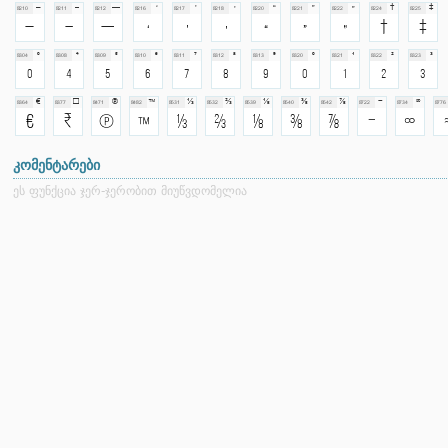
კომენტარები
ეს ფუნქცია ჯერ-ჯერობით მიუწვდომელია