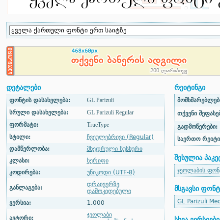
დეტალები
რეიტინგი
ფონტის დასახელება:
GL Parizuli
მომხმარებლები
სრული დასახელება:
GL Parizuli Regular
თქვენი შეფასებ
ფორმატი:
TrueType
გადმოწერები:
სტილი:
ჩვეულებრივი (Regular)
საერთო რეიტი
დამწერლობა:
მხედრული ნუსხური
შესულია პაკე
კლასი:
სერიფი
ჯეოლაბის ფონ
კოდირება:
უნიკოდი (UTF-8)
დრაივერზე
განლაგება:
მსგავსი ფონტ
დამოკიდებული
GL Parizuli Me
ვერსია:
1.000
ჯეოლაბი
ავტორი:
სხვა ვერსიები