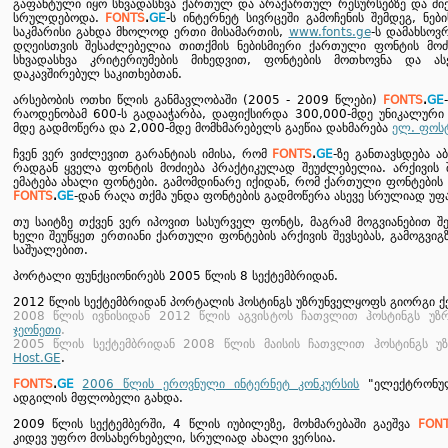
გაფანტული იყო სხვადასხვა ქართულ და არაქართულ რესურსებზე და ძი
სრულდებოდა.
FONTS
.
GE
-ს ინტერნეტ სივრცეში გამოჩენის შემდეგ, ნე
საკმარისი გახდა მხოლოდ ერთი მისამართის,
www.fonts.ge
-ს დამახსოვ
დღეისთვის შესაძლებელია თითქმის ნებისმიერი ქართული ფონტის მოძ
სხვადასხვა კრიტერიუმების მიხედვით, ფონტების მოთხოვნა და ას
დაკავშირებულ საკითხებთან.
არსებობის ოთხი წლის განმავლობაში (2005 - 2009 წლები)
FONTS
.
GE
რაოდენობამ 600-ს გადააჭარბა, დაფიქსირდა 300,000-მდე უნიკალური 
მდე გადმოწერა და 2,000-მდე მომხმარებელს გაეწია დახმარება
ელ. ფოს
ჩვენ ვერ ვიძლევით გარანტიას იმისა, რომ
FONTS
.
GE
-ზე განთავსდება 
რადგან ყველა ფონტის მოძიება პრაქტიკულად შეუძლებელია. არქივის შ
ემატება ახალი ფონტები. გამომდინარე იქიდან, რომ ქართული ფონტები
FONTS
.
GE
-დან რაღა თქმა უნდა ფონტების გადმოწერა ასევე სრულიად უფ
თუ საიტზე თქვენ ვერ იპოვით სასურველ ფონტს, მაგრამ მოგვიანებით შე
ხელი შეუწყეთ ერთიანი ქართული ფონტების არქივის შევსებას, გამოგვი
საშუალებით.
პორტალი ფუნქციონირებს 2005 წლის 8 სექტემბრიდან.
2012 წლის სექტემბრიდან პორტალის ჰოსტინგს უზრუნველყოფს გიორგი ქ
2008 წლის ივნისიდან 2012 წლის აგვისტოს ჩათვლით ჰოსტინგს უზ
ჯეონეთი
.
2005 წლის სექტემბრიდან 2008 წლის მაისის ჩათვლით ჰოსტინგს უ
Host.GE
.
FONTS
.
GE
2006 წლის ეროვნული ინტერნეტ კონკურსის
"ელექტრონული
ადგილის მფლობელი გახდა.
2009 წლის სექტემბერში, 4 წლის იუბილეზე, მოხმარებაში გაეშვა
FON
კიდევ უფრო მოსახერხებელი, სრულიად ახალი ვერსია.