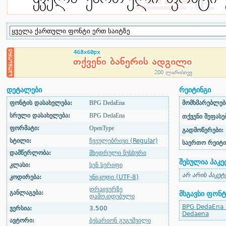
დეტალები
რეიტინგი
ფონტის დასახელება:
BPG DedaEna
მომხმარებლები
სრული დასახელება:
BPG DedaEna
თქვენი შეფასებ
ფორმატი:
OpenType
გადმოწერები:
სტილი:
ჩვეულებრივი (Regular)
საერთო რეიტი
დამწერლობა:
მხედრული ნუსხური
შესულია პაკე
კლასი:
სენ სერიფი
არ არის პაკეტ
კოდირება:
უნიკოდი (UTF-8)
დრაივერზე
განლაგება:
მსგავსი ფონტ
დამოკიდებული
BPG DedaEna 
ვერსია:
3.500
Dedaena
ავტორი:
ბესარიონ გუგუშვილი