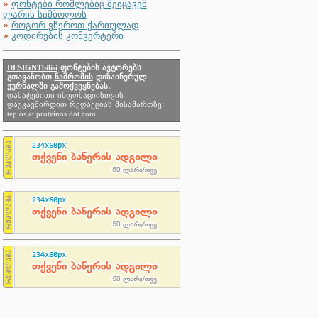
»
ფონტები რომლებიც შეიცავენ
ლარის სიმბოლოს
»
როგორ ვწეროთ ქართულად
»
კოდირების კონვერტერი
DESIGNTbilisi
ფონტების ავტორებს
გთავაზობთ
ნაშრომის
დიზაინერულ
ჟურნალში გამოქვეყნებას.
დამატებითი ინფომაციისთვის
დაუკავშირდით რედაქციას მისამართზე:
teplos at proteinos dot com