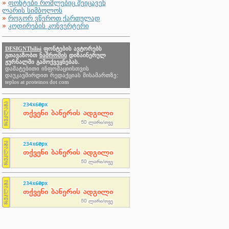
»
ფონტები რომლებიც შეიცავენ
ლარის სიმბოლოს
»
როგორ ვწეროთ ქართულად
»
კოდირების კონვერტერი
DESIGNTbilisi
ფონტების ავტორებს
გთავაზობთ
ნაშრომის
დიზაინერულ
ჟურნალში გამოქვეყნებას.
დამატებითი ინფომაციისთვის
დაუკავშირდით რედაქციას მისამართზე:
teplos at proteinos dot com