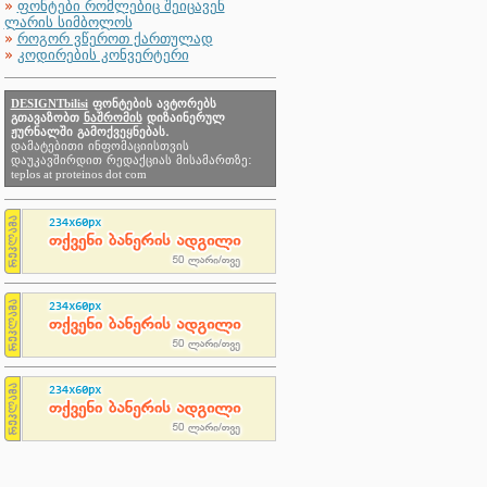
»
ფონტები რომლებიც შეიცავენ
ლარის სიმბოლოს
»
როგორ ვწეროთ ქართულად
»
კოდირების კონვერტერი
DESIGNTbilisi
ფონტების ავტორებს
გთავაზობთ
ნაშრომის
დიზაინერულ
ჟურნალში გამოქვეყნებას.
დამატებითი ინფომაციისთვის
დაუკავშირდით რედაქციას მისამართზე:
teplos at proteinos dot com