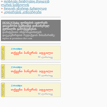
»
ფონტები რომლებიც შეიცავენ
ლარის სიმბოლოს
»
როგორ ვწეროთ ქართულად
»
კოდირების კონვერტერი
DESIGNTbilisi
ფონტების ავტორებს
გთავაზობთ
ნაშრომის
დიზაინერულ
ჟურნალში გამოქვეყნებას.
დამატებითი ინფომაციისთვის
დაუკავშირდით რედაქციას მისამართზე:
teplos at proteinos dot com