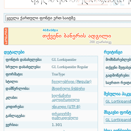
დეტალები
რეიტინგი
ფონტის დასახელება:
GL Lortkipanidze
მომხმარებლები
სრული დასახელება:
GL Lortkipanidze Regular
თქვენი შეფასებ
ფორმატი:
TrueType
გადმოწერები:
სტილი:
ჩვეულებრივი (Regular)
საერთო რეიტი
დამწერლობა:
მხედრული ნუსხური
შესულია პაკე
ხელნაწერი
კლასი:
კალიგრაფიული
GL Lortkipani
კოდირება:
უნიკოდი (UTF-8)
მსგავსი ფონტ
დრაივერზე
განლაგება:
დამოკიდებული
GL Lortkipanid
ვერსია:
1.301
სხვა ვერსიები