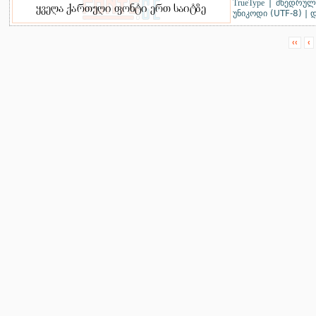
TrueType
|
მხედრული
უნიკოდი (UTF-8)
|
დ
‹‹
‹