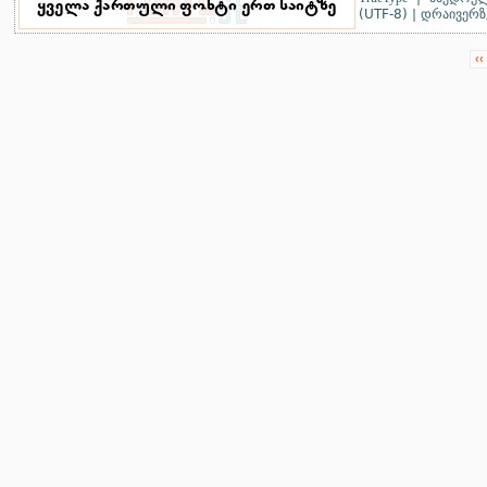
(UTF-8)
|
დრაივერზ
‹‹