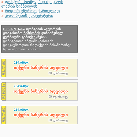
»
ფონტები რომლებიც შეიცავენ
ლარის სიმბოლოს
»
როგორ ვწეროთ ქართულად
»
კოდირების კონვერტერი
DESIGNTbilisi
ფონტების ავტორებს
გთავაზობთ
ნაშრომის
დიზაინერულ
ჟურნალში გამოქვეყნებას.
დამატებითი ინფომაციისთვის
დაუკავშირდით რედაქციას მისამართზე:
teplos at proteinos dot com