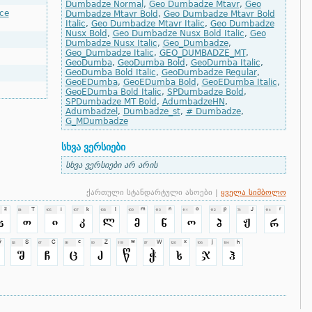
Dumbadze Normal
,
Geo Dumbadze Mtavr
,
Geo
ce
Dumbadze Mtavr Bold
,
Geo Dumbadze Mtavr Bold
Italic
,
Geo Dumbadze Mtavr Italic
,
Geo Dumbadze
Nusx Bold
,
Geo Dumbadze Nusx Bold Italic
,
Geo
Dumbadze Nusx Italic
,
Geo_Dumbadze
,
Geo_Dumbadze Italic
,
GEO_DUMBADZE_MT
,
GeoDumba
,
GeoDumba Bold
,
GeoDumba Italic
,
GeoDumba Bold Italic
,
GeoDumbadze Regular
,
GeoEDumba
,
GeoEDumba Bold
,
GeoEDumba Italic
,
GeoEDumba Bold Italic
,
SPDumbadze Bold
,
SPDumbadze MT Bold
,
AdumbadzeHN
,
Adumbadzel
,
Dumbadze_st
,
# Dumbadze
,
G_MDumbadze
სხვა ვერსიები
სხვა ვერსიები არ არის
ქართული სტანდარტული ასოები |
ყველა სიმბოლო